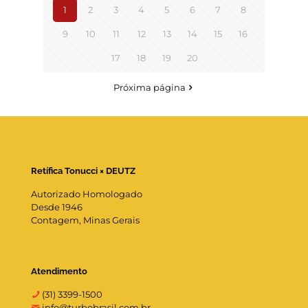
1
2
3
4
5
6
7
8
9
10
11
12
13
14
15
16
17
18
19
20
Próxima página
Retífica Tonucci × DEUTZ
Autorizado Homologado
Desde 1946
Contagem, Minas Gerais
Atendimento
(31) 3399-1500
info@turbobrasil.com.br