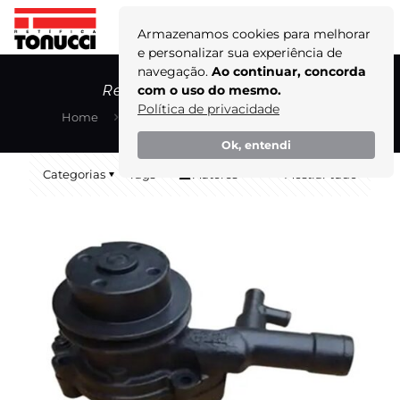
Armazenamos cookies para melhorar
e personalizar sua experiência de
navegação.
Ao continuar, concorda
Reparo de Motores Diesel
com o uso do mesmo.
Política de privacidade
Home
Blog
Reparo de Motores Diesel
Ok, entendi
Categorias
Tags
Autores
Mostrar tudo