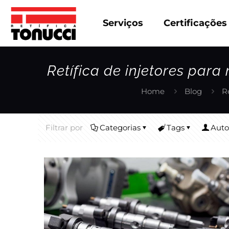
Serviços
Certificações
Retífica de injetores par
Home
Blog
R
Filtrar por
Categorias
Tags
Auto