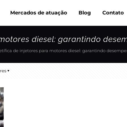
Mercados de atuação
Blog
Contato
a motores diesel: garantindo dese
etífica de injetores para motores diesel: garantindo desempe
res