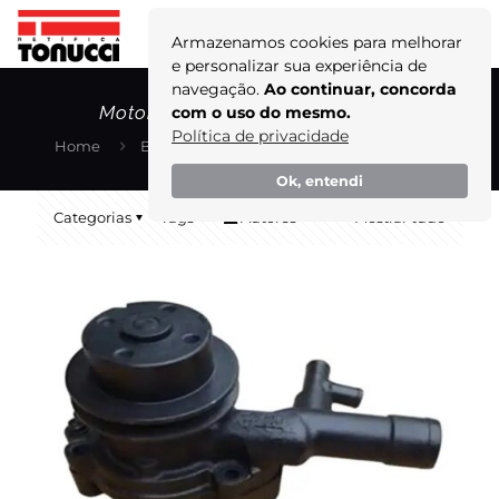
Armazenamos cookies para melhorar
e personalizar sua experiência de
navegação.
Ao continuar, concorda
Motores Diesel de Alta Potência
com o uso do mesmo.
Política de privacidade
Home
Blog
Motores Diesel de Alta Potência
Ok, entendi
Categorias
Tags
Autores
Mostrar tudo