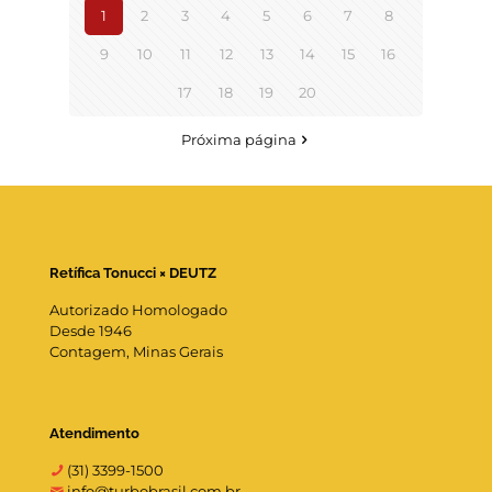
1
2
3
4
5
6
7
8
9
10
11
12
13
14
15
16
17
18
19
20
Próxima página
Retífica Tonucci × DEUTZ
Autorizado Homologado
Desde 1946
Contagem, Minas Gerais
Atendimento
(31) 3399-1500
info@turbobrasil.com.br