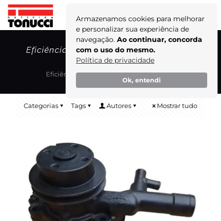
Armazenamos cookies para melhorar
e personalizar sua experiência de
navegação.
Ao continuar, concorda
Eficiência Energética em Motores Diesel
com o uso do mesmo.
Política de privacidade
Home
Blog
Eficiência Energética em Motores Diesel
Ok, entendi
Categorias
Tags
Autores
Mostrar tudo