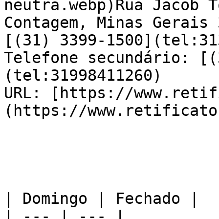
neutra.webp)Rua Jacob T
Contagem, Minas Gerais 
[(31) 3399-1500](tel:31
Telefone secundário: [(
(tel:31998411260)  

URL: [https://www.retif
(https://www.retificato
| Domingo | Fechado |

| --- | --- |
