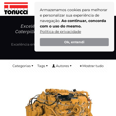
Armazenamos cookies para melhorar
e personalizar sua experiência de
navegação.
Ao continuar, concorda
Excelência em retífica de motores
com o uso do mesmo.
Caterpillar C32 com a Retífica Tonucci!
Política de privacidade
Home
Blog
Ok, entendi
Excelência em retífica de motores Caterpillar C32 com a
Retífica Tonucci!
Categorias
Tags
Autores
Mostrar tudo