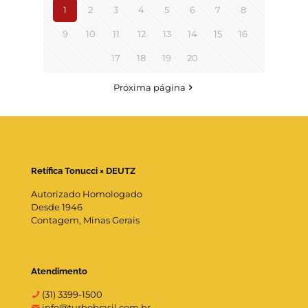
1
2
3
4
5
6
7
8
9
10
11
12
13
14
15
16
17
18
19
20
Próxima página
Retífica Tonucci × DEUTZ
Autorizado Homologado
Desde 1946
Contagem, Minas Gerais
Atendimento
(31) 3399-1500
info@turbobrasil.com.br