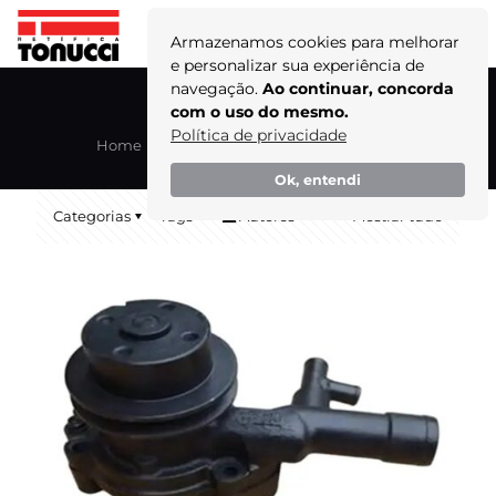
Armazenamos cookies para melhorar
e personalizar sua experiência de
navegação.
Ao continuar, concorda
Certificações DEUTZ
com o uso do mesmo.
Política de privacidade
Home
Blog
Certificações DEUTZ
Ok, entendi
Categorias
Tags
Autores
Mostrar tudo