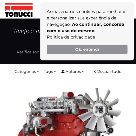
Armazenamos cookies para melhorar
e personalizar sua experiência de
navegação.
Ao continuar, concorda
Retífica Tonucci: sua autorizada Deutz de
com o uso do mesmo.
confiança!
Política de privacidade
Home
Blog
Ok, entendi
Retífica Tonucci: sua autorizada Deutz de confiança!
Categorias
Tags
Autores
Mostrar tudo