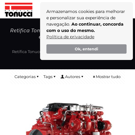
Armazenamos cookies para melhorar
e personalizar sua experiência de
navegação.
Ao continuar, concorda
Retífica Tonucci: especialização excepcional
com o uso do mesmo.
em motores Cummins!
Política de privacidade
Home
Blog
Ok, entendi
Retífica Tonucci: especialização excepcional em motores
Cummins!
Categorias
Tags
Autores
Mostrar tudo