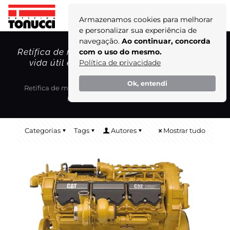
Armazenamos cookies para melhorar
e personalizar sua experiência de
navegação.
Ao continuar, concorda
Retífica de motores de trator: prolongando a
com o uso do mesmo.
vida útil e potencializando a eficiência!
Política de privacidade
Home
Blog
Ok, entendi
Retífica de motores de trator: prolongando a vida útil e
potencializando a eficiência!
Categorias
Tags
Autores
Mostrar tudo