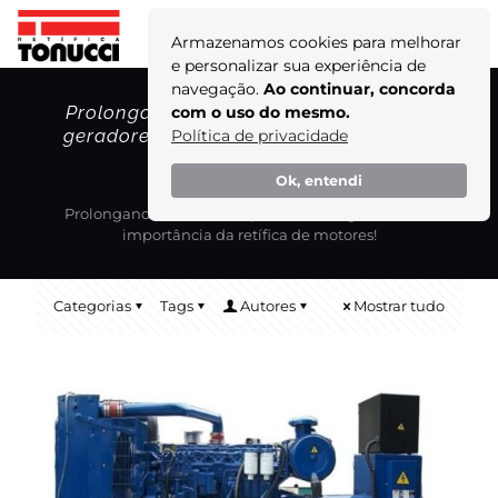
Armazenamos cookies para melhorar
e personalizar sua experiência de
navegação.
Ao continuar, concorda
Prolongando a vida útil e potência dos
com o uso do mesmo.
geradores: a importância da retífica de
Política de privacidade
motores!
Ok, entendi
Home
Blog
Prolongando a vida útil e potência dos geradores: a
importância da retífica de motores!
Categorias
Tags
Autores
Mostrar tudo