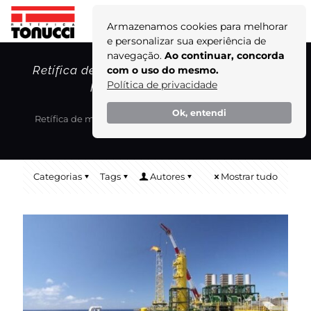
Armazenamos cookies para melhorar
e personalizar sua experiência de
navegação.
Ao continuar, concorda
Retífica de motores em navios de apoio a
com o uso do mesmo.
plataformas Offshore!
Política de privacidade
Home
Blog
Ok, entendi
Retífica de motores em navios de apoio a plataformas
Offshore!
Categorias
Tags
Autores
Mostrar tudo