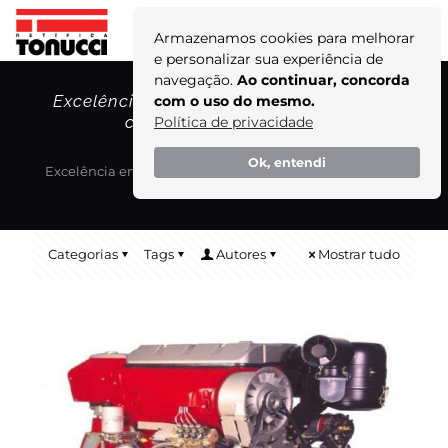
Armazenamos cookies para melhorar
e personalizar sua experiência de
navegação.
Ao continuar, concorda
Excelência em retífica de motores Deutz
com o uso do mesmo.
com a Retífica Tonucci!
Política de privacidade
Home
Blog
Ok, entendi
Excelência em retífica de motores Deutz com a Retífica
Tonucci!
Categorias
Tags
Autores
Mostrar tudo