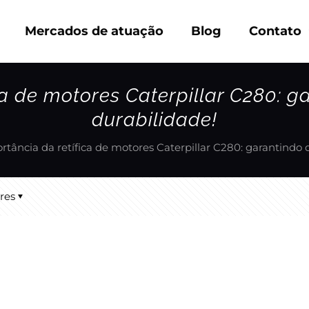
Mercados de atuação
Blog
Contato
ca de motores Caterpillar C280:
durabilidade!
rtância da retífica de motores Caterpillar C280: garantind
res