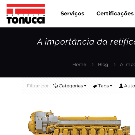
Serviços
Certificações
A importância da retífi
Home
Blog
A impo
Filtrar por
Categorias
Tags
Auto