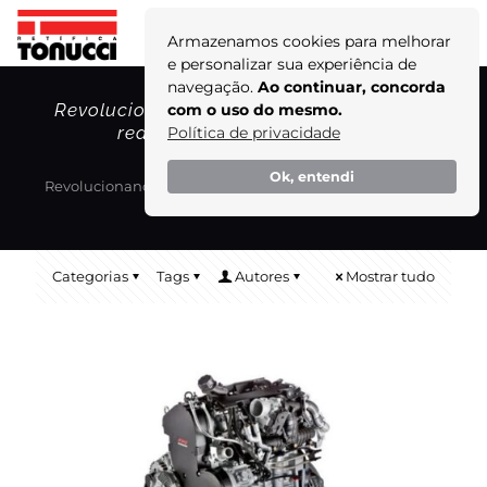
Armazenamos cookies para melhorar
e personalizar sua experiência de
navegação.
Ao continuar, concorda
Revolucionando a indústria: o motor que
com o uso do mesmo.
reduz material particulado!
Política de privacidade
Home
Blog
Ok, entendi
Revolucionando a indústria: o motor que reduz material
particulado!
Categorias
Tags
Autores
Mostrar tudo