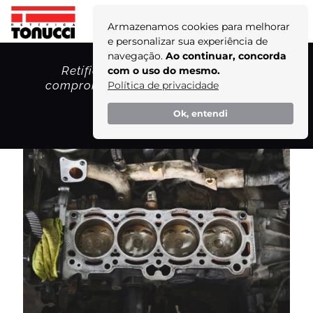
Armazenamos cookies para melhorar
e personalizar sua experiência de
navegação.
Ao continuar, concorda
Retífica Tonucci: transformando
com o uso do mesmo.
compromisso em ações ambientais e
Política de privacidade
climáticas!
Ok, entendi
Home