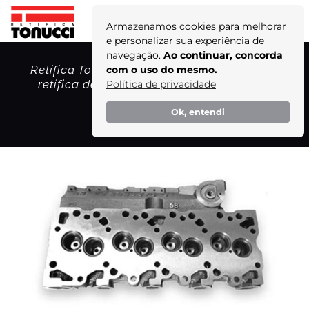
Armazenamos cookies para melhorar
e personalizar sua experiência de
navegação.
Ao continuar, concorda
Retífica Tonucci: o parceiro confiável para
com o uso do mesmo.
retífica de cabeçote do motor Cummins
Política de privacidade
QSK50!
Ok, entendi
Home