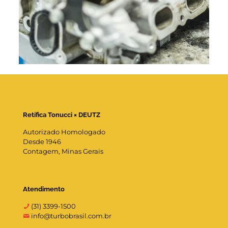
Retífica Tonucci × DEUTZ
Autorizado Homologado
Desde 1946
Contagem, Minas Gerais
Atendimento
(31) 3399-1500
info@turbobrasil.com.br