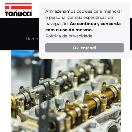
Armazenamos cookies para melhorar
e personalizar sua experiência de
navegação.
Ao continuar, concorda
pic-serv-retifica (2)
com o uso do mesmo.
Política de privacidade
Home
Home
pic-serv-retifica (2)
Ok, entendi